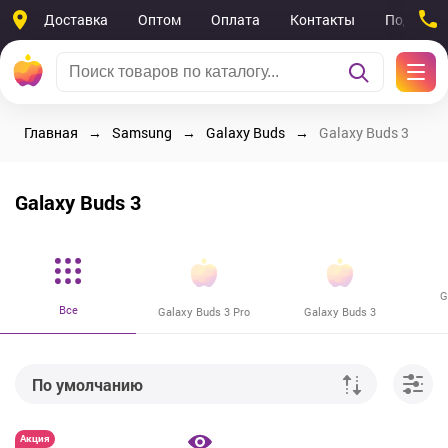
Доставка
Оптом
Оплата
Контакты
Поддерж
Главная
Samsung
Galaxy Buds
Galaxy Buds 3
Galaxy Buds 3
G
Все
Galaxy Buds 3 Pro
Galaxy Buds 3
По умолчанию
От дешевых к дорогим
Акция