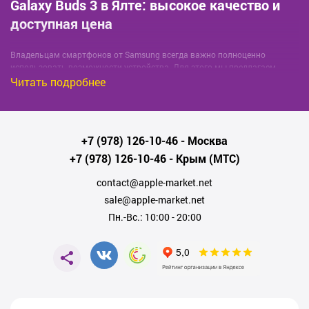
Galaxy Buds 3 в Ялте: высокое качество и
доступная цена
Владельцам смартфонов от Samsung всегда важно полноценно
использовать возможности устройства. Для этого мы предлагаем
Galaxy Buds 3
– беспроводные наушники с улучшенной аудиосистемой.
Читать подробнее
Главные особенности Galaxy Buds 3:
Высокое качество звука: чистые ноты, глубокие
+7 (978) 126-10-46
- Москва
басы;
+7 (978) 126-10-46
- Крым (МТС)
Удобная посадка и привлекательный дизайн;
contact@apple-market.net
Управление прикосновениями без необходимости
sale@apple-market.net
доставать смартфон;
Пн.-Вс.: 10:00 - 20:00
Долгое время работы от одной зарядки;
Шумозаглушение и режим прозрачности - вы
разберете каждую деталь звука, независимо от
ваших внешних условий.